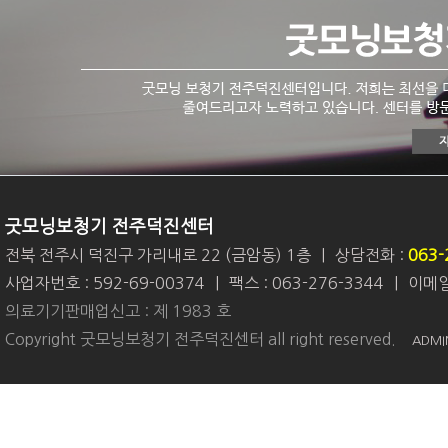
굿모닝보청기 전주덕진센터
전북 전주시 덕진구 가리내로 22 (금암동) 1층
|
상담전화 :
063-
사업자번호 : 592-69-00374
|
팩스 : 063-276-3344
|
이메일 
의료기기판매업신고 : 제 1983 호
Copyright 굿모닝보청기 전주덕진센터 all right reserved.
ADMI