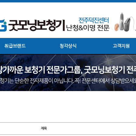
취급브랜드
청각상식
고객지원
제목