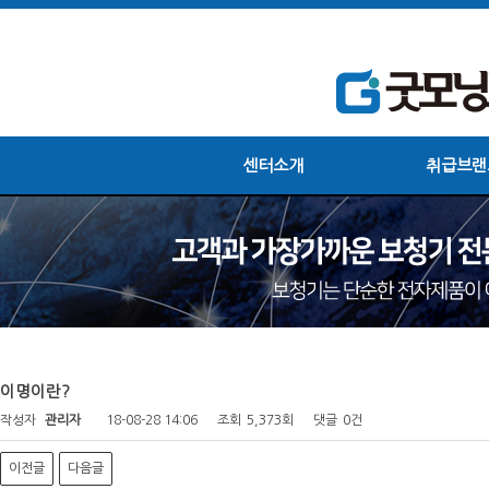
센터소개
취급브랜
이명이란?
작성자
관리자
18-08-28 14:06
조회
5,373회
댓글
0건
이전글
다음글