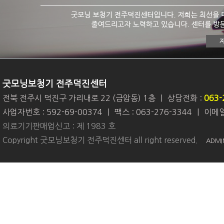
굿모닝보청기 전주덕진센터
전북 전주시 덕진구 가리내로 22 (금암동) 1층
|
상담전화 :
063-
사업자번호 : 592-69-00374
|
팩스 : 063-276-3344
|
이메일 
의료기기판매업신고 : 제 1983 호
Copyright 굿모닝보청기 전주덕진센터 all right reserved.
ADMI