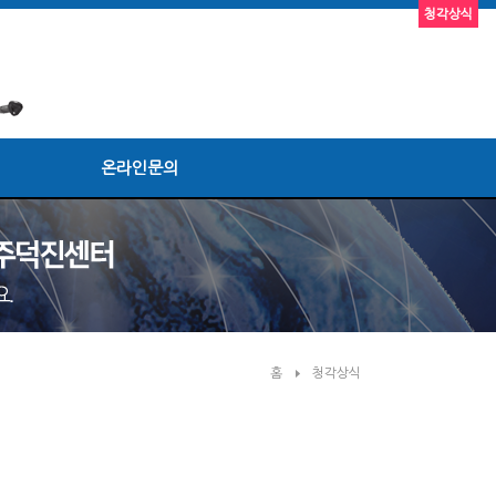
청각상식
온라인문의
홈
청각상식