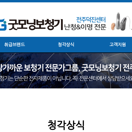
취급브랜드
청각상식
고객지원
청각상식