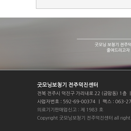
굿모닝보청기 전주덕진센터
전북 전주시 덕진구 가리내로 22 (금암동) 1층
|
사업자번호 : 592-69-00374
|
팩스 : 063-2
의료기기판매업신고 : 제 1983 호
Copyright 굿모닝보청기 전주덕진센터 all right r