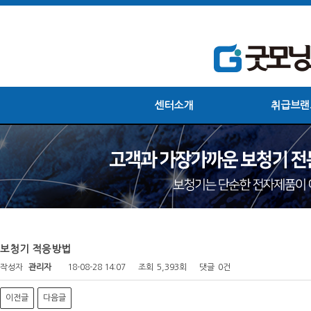
센터소개
취급브랜
보청기 적응방법
작성자
관리자
18-08-28 14:07
조회
5,393회
댓글
0건
이전글
다음글