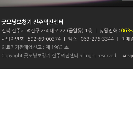
굿모닝보청기 전주덕진센터
전북 전주시 덕진구 가리내로 22 (금암동) 1층
|
상담전화 :
063-
사업자번호 : 592-69-00374
|
팩스 : 063-276-3344
|
이메일 
의료기기판매업신고 : 제 1983 호
Copyright 굿모닝보청기 전주덕진센터 all right reserved.
ADMI