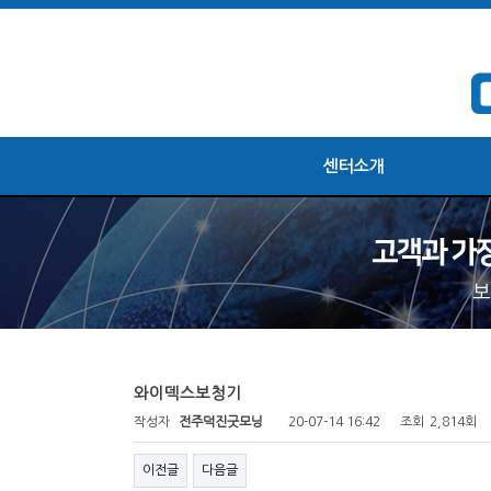
센터소개
와이덱스보청기
작성자
전주덕진굿모닝
20-07-14 16:42
조회
2,814회
이전글
다음글