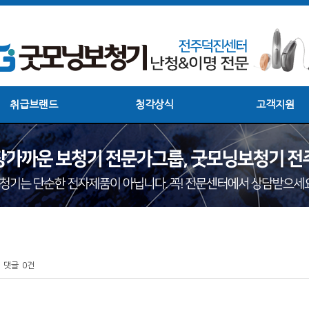
취급브랜드
청각상식
고객지원
댓글
0건