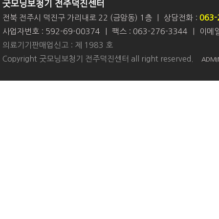
굿모닝보청기 전주덕진센터
전북 전주시 덕진구 가리내로 22 (금암동) 1층
|
상담전화 :
063-
사업자번호 : 592-69-00374
|
팩스 : 063-276-3344
|
이메일 
의료기기판매업신고 : 제 1983 호
Copyright 굿모닝보청기 전주덕진센터 all right reserved.
ADMI