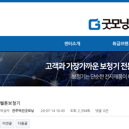
센터소개
취급브랜
벨톤보청기
작성자
전주덕진굿모닝
20-07-14 16:43
조회
2,394회
댓글
0건
이전글
다음글