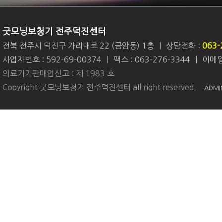
굿모닝보청기 전주덕진센터
전북 전주시 덕진구 가리내로 22 (금암동) 1층
|
상담전화 :
063-
사업자번호 : 592-69-00374
|
팩스 : 063-276-3344
|
이메일 
의료기기판매업신고 : 제 1983 호
Copyright 굿모닝보청기 전주덕진센터 all right reserved.
ADMI