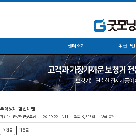
센터소개
취급브랜
추석맞이 할인이벤트
작성자
전주덕진굿모닝
20-09-22 14:11
조회
9,525회
댓글
0건
이전글
다음글